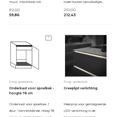
muur. Inkortbaar tot
twee houten opvulbalkjes,
minimaal 3 cm breed voor
metaalkleurig gelakt, voor
82,00
291,00
59,86
212,43
een strakke afwerking, ook bi
tussen de
Prog. greeploos
Prog. greeploos
Onderkast voor spoelbak -
Greeplijst verlichting
hoogte 78 cm
Onderkast voor spoelbak, 1
Meerprijs voor geïntegreerde
deur, 1 binnenblende. Hoog 78
LED-verlichting in de