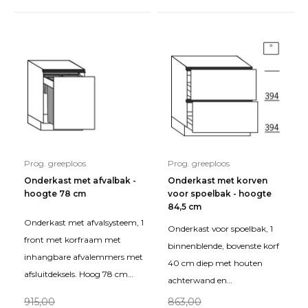
Prog. greeploos
Prog. greeploos
Onderkast met afvalbak -
Onderkast met korven
hoogte 78 cm
voor spoelbak - hoogte
84,5 cm
Onderkast met afvalsysteem, 1
Onderkast voor spoelbak, 1
front met korfraam met
binnenblende, bovenste korf
inhangbare afvalemmers met
40 cm diep met houten
afsluitdeksels. Hoog 78 cm
achterwand en
(excl. plint).
beschermbeugel ø17 cm,
915,00
863,00