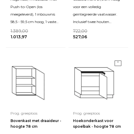
Push-to-Open (los
voor een volledig
meegeleverd), 1 inbouwnis
geintegreerde vaatwasser.
58,5 - 59,5 cm hoog, 1 vaste
Inclusief twee houten
blende, 1 deur, 1 legplank, 2
opvulbalkjes voor tussen de
1.389,00
722,00
1.013,97
527,06
binnenkorven met afst
vaatwasser en het werkblad. V
Prog. greeploos
Prog. greeploos
Bovenkast met draaideur -
Hoekonderkast voor
hoogte 78 cm
spoelbak - hoogte 78 cm