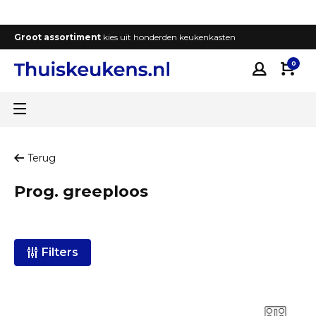
Groot assortiment
kies uit honderden keukenkasten
T
0
Terug
Prog. greeploos
Filters