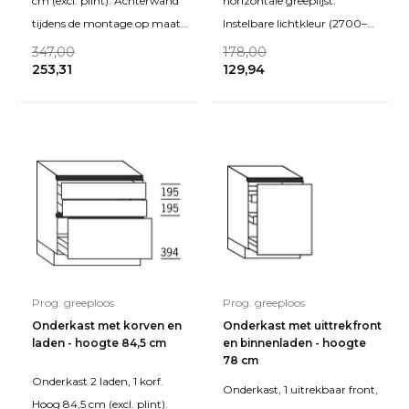
cm (excl. plint). Achterwand
horizontale greeplijst.
tijdens de montage op maat
Instelbare lichtkleur (2700–
zagen voor leidingwerk.
6400 K), 10 W per meter,
347,00
178,00
253,31
129,94
maximale lengte 570
Prog. greeploos
Prog. greeploos
Onderkast met korven en
Onderkast met uittrekfront
laden - hoogte 84,5 cm
en binnenladen - hoogte
78 cm
Onderkast 2 laden, 1 korf.
Onderkast, 1 uitrekbaar front,
Hoog 84,5 cm (excl. plint).