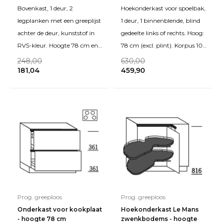
Bovenkast, 1 deur, 2
Hoekonderkast voor spoelbak,
legplanken met een greeplijst
1 deur, 1 binnenblende, blind
achter de deur, kunststof in
gedeelte links of rechts. Hoog:
RVS-kleur. Hoogte 78 cm en
78 cm (excl. plint). Korpus 100
diepte 35 cm (excl. deurdikte).
cm breed, achterwand tijden
248,00
630,00
181,04
459,90
Prog. greeploos
Prog. greeploos
Onderkast voor kookplaat
Hoekonderkast Le Mans
- hoogte 78 cm
zwenkbodems - hoogte