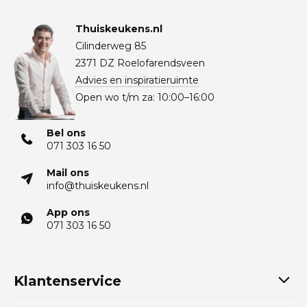
Thuiskeukens.nl
Cilinderweg 85
2371 DZ Roelofarendsveen
Advies en inspiratieruimte
Open wo t/m za: 10:00–16:00
Bel ons
071 303 16 50
Mail ons
info@thuiskeukens.nl
App ons
071 303 16 50
Klantenservice