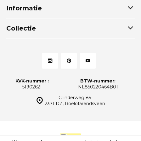
Informatie
Collectie
KVK-nummer :
BTW-nummer:
51902621
NL850220464B01
Cilinderweg 85
2371 DZ, Roelofarendsveen