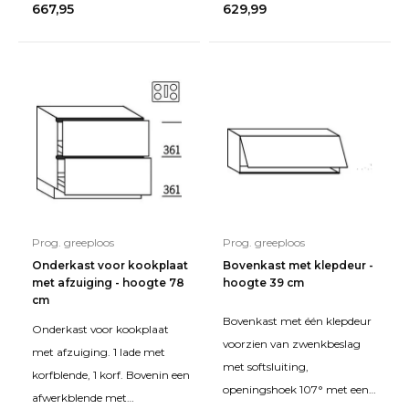
667,95
629,99
onderste korf 50 cm diep met
metale
Prog. greeploos
Prog. greeploos
Onderkast voor kookplaat
Bovenkast met klepdeur -
met afzuiging - hoogte 78
hoogte 39 cm
cm
Bovenkast met één klepdeur
Onderkast voor kookplaat
voorzien van zwenkbeslag
met afzuiging. 1 lade met
met softsluiting,
korfblende, 1 korf. Bovenin een
openingshoek 107° met een
afwerkblende met