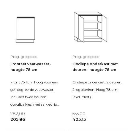
Prog. greeploos
Prog. greeploos
Frontset vaatwasser -
Ondiepe onderkast met
hoogte 78 cm
deuren - hoogte 78 cm
Front 75,1 cm hoog voor een
Ondiepe onderkast, 2 deuren,
geïntegreerde vaatwasser.
2 legplanken. Hoog 78 cm
Inclusief twee houten
(excl. plint).
opvulbalkjes, metaalkleurig
gelakt, voor tussen de
282,00
555,00
205,86
405,15
vaatwasser en het werk