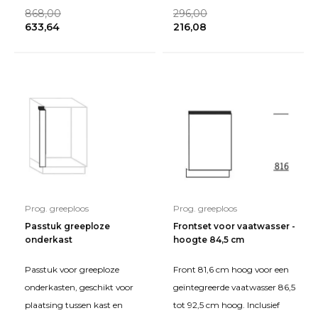
greeplijst achter de deur,
uitneembare bodem. Hoogte:
868,00
296,00
kunststof in RVS-kleur.
633,64
216,08
78 cm (excl. plinthoogt
Prog. greeploos
Prog. greeploos
Passtuk greeploze
Frontset voor vaatwasser -
onderkast
hoogte 84,5 cm
Passtuk voor greeploze
Front 81,6 cm hoog voor een
onderkasten, geschikt voor
geïntegreerde vaatwasser 86,5
plaatsing tussen kast en
tot 92,5 cm hoog. Inclusief