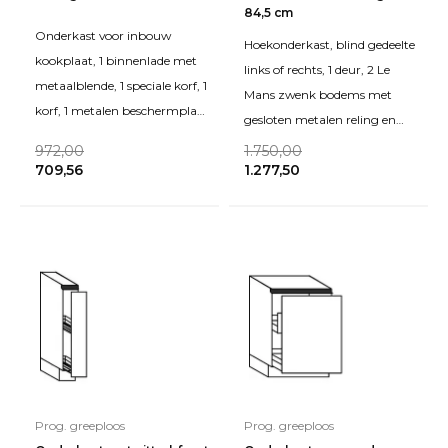
84,5 cm
Onderkast voor inbouw
Hoekonderkast, blind gedeelte
kookplaat, 1 binnenlade met
links of rechts, 1 deur, 2 Le
metaalblende, 1 speciale korf, 1
Mans zwenk bodems met
korf, 1 metalen beschermplaat
gesloten metalen reling en
boven de binnenlade. Hoog 78
softsluiting. Hoog: 84,5 cm
972,00
1.750,00
cm (exc
709,56
1.277,50
(excl. plint)
Prog. greeploos
Prog. greeploos