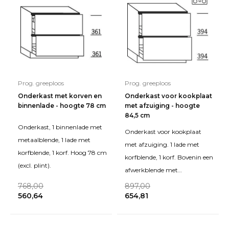
Prog. greeploos
Prog. greeploos
Onderkast met korven en
Onderkast voor kookplaat
binnenlade - hoogte 78 cm
met afzuiging - hoogte
84,5 cm
Onderkast, 1 binnenlade met
Onderkast voor kookplaat
metaalblende, 1 lade met
met afzuiging. 1 lade met
korfblende, 1 korf. Hoog 78 cm
korfblende, 1 korf. Bovenin een
(excl. plint).
afwerkblende met
uitneembare bodem. Hoogte:
768,00
897,00
560,64
654,81
84,5 cm (excl. plinthoo