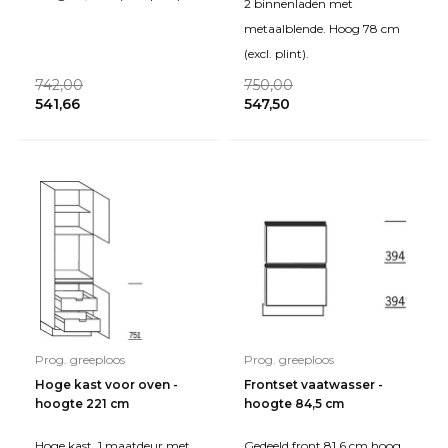
2 binnenladen met
metaalblende. Hoog 78 cm
(excl. plint).
742,00
750,00
541,66
547,50
Prog. greeploos
Prog. greeploos
Hoge kast voor oven -
Frontset vaatwasser -
hoogte 221 cm
hoogte 84,5 cm
Hoge kast, 1 maatdeur met
Gedeeld front 81,6 cm hoog