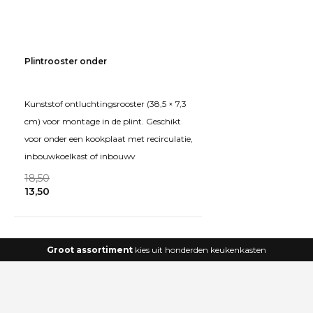
Plintrooster onder
Kunststof ontluchtingsrooster (38,5 × 7,3
cm) voor montage in de plint. Geschikt
voor onder een kookplaat met recirculatie,
inbouwkoelkast of inbouwv
18,50
13,50
Groot assortiment
kies uit honderden keukenkasten