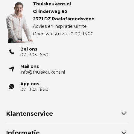
Thuiskeukens.nl
Cilinderweg 85
2371 DZ Roelofarendsveen
Advies en inspiratieruimte
Open wo t/m za: 10.00–16.00
Bel ons
071 303 16 50
Mail ons
info@thuiskeukens.nl
App ons
071 303 16 50
Klantenservice
Informatie