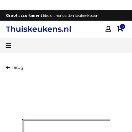
Groot assortiment
kies uit honderden keukenkasten
T
0
Terug