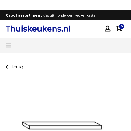
Groot assortiment
kies uit honderden keukenkasten
T
0
Terug