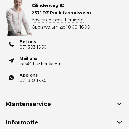
Cilinderweg 85
2371 DZ Roelofarendsveen
Advies en inspiratieruimte
Open wo t/m za: 10.00–16.00
Bel ons
071 303 16 50
Mail ons
info@thuiskeukens.nl
App ons
071 303 16 50
Klantenservice
Informatie