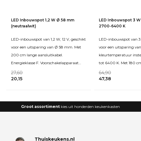
LED Inbouwspot 1,2 W Ø 58 mm
LED Inbouwspot 3 W
(neutraalwit)
2700-6400 K
LED-inbouwspot van 1,2 W, 12 V, geschikt
LED-inbouwspot van 3 W
voor een uitsparing van Ø 58 mm. Met
voor een uitsparing v
200 cm lange aansluitkabel.
kleurtemperatuur inst
Energieklasse F. Voorschakelapparaat
tot 6400 K. Met 180 cm
apart
27,60
64,90
20,15
47,38
Groot assortiment
kies uit honderden keukenkasten
Thuiskeukens.nl