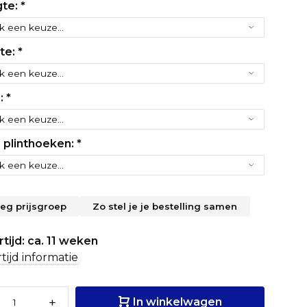
te:
*
te:
*
r:
*
r plinthoeken:
*
leg prijsgroep
Zo stel je je bestelling samen
tijd: ca. 11 weken
tijd informatie
+
In winkelwagen