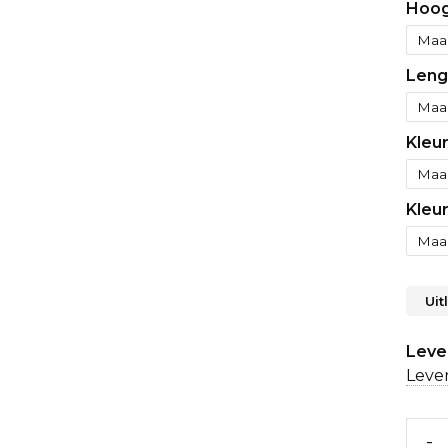
Hoog
Leng
Kleu
Kleu
Uit
Lever
Lever
-