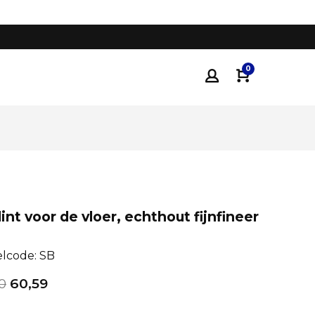
Tot 35% voordeliger
dan traditionele keukenza
0
lint voor de vloer, echthout fijnfineer
elcode: SB
0
60,59