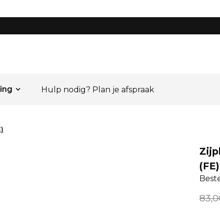
ing
Hulp nodig? Plan je afspraak
E)
Zijp
(FE)
Best
83,0