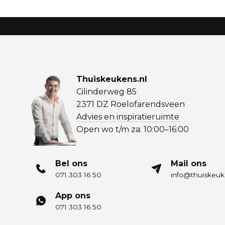
Thuiskeukens.nl
Cilinderweg 85
2371 DZ Roelofarendsveen
Advies en inspiratieruimte
Open wo t/m za: 10:00–16:00
Bel ons
Mail ons
071 303 16 50
info@thuiskeuk
App ons
071 303 16 50