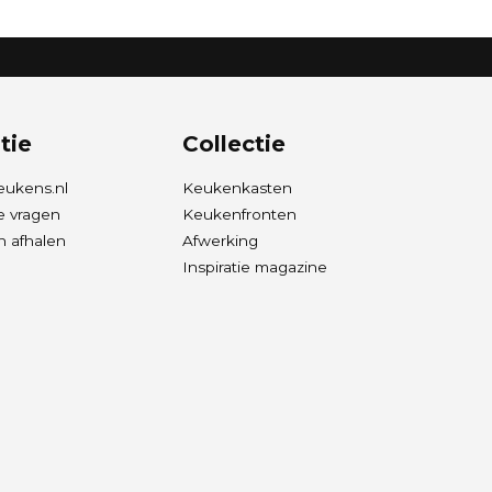
tie
Collectie
eukens.nl
Keukenkasten
e vragen
Keukenfronten
 afhalen
Afwerking
Inspiratie magazine