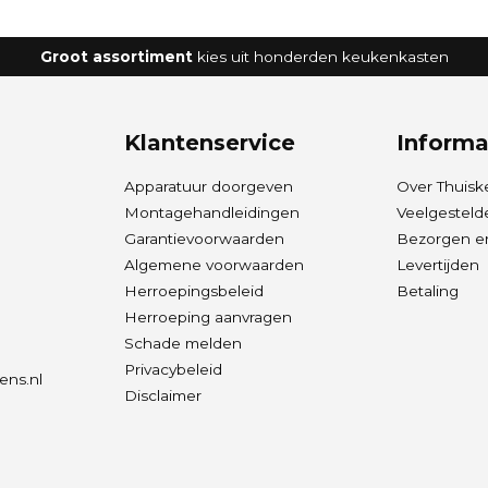
Groot assortiment
kies uit honderden keukenkasten
Klantenservice
Informa
Apparatuur doorgeven
Over Thuisk
Montagehandleidingen
Veelgesteld
Garantievoorwaarden
Bezorgen en
Algemene voorwaarden
Levertijden
Herroepingsbeleid
Betaling
Herroeping aanvragen
Schade melden
Privacybeleid
ens.nl
Disclaimer