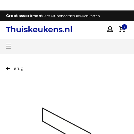
Groot assortiment
kies uit honderden keukenkasten
T
0
Terug