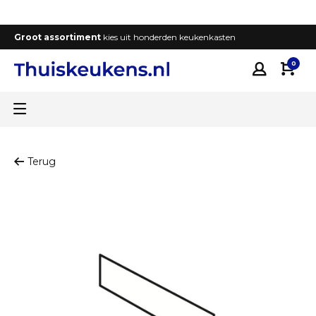
Groot assortiment
kies uit honderden keukenkasten
T
0
Terug