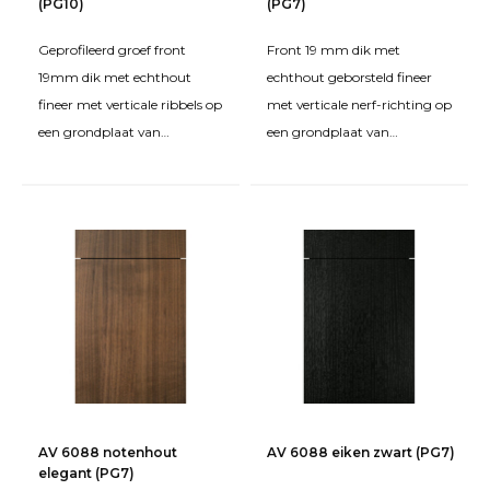
(PG10)
(PG7)
verschillende houtsoorten, kleuren en afwerkingen en stel
jouw keuken op maat samen.
Geprofileerd groef front
Front 19 mm dik met
19mm dik met echthout
echthout geborsteld fineer
fineer met verticale ribbels op
met verticale nerf-richting op
een grondplaat van
een grondplaat van
spaanplaat FPY. Behandeld
spaanplaat FPY. Behandeld
met beits en matte tweeco
met beits en een matte twe
AV 6088 notenhout
AV 6088 eiken zwart (PG7)
elegant (PG7)