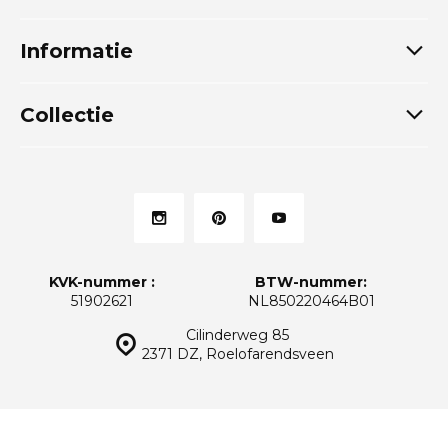
Informatie
Collectie
KVK-nummer :
BTW-nummer:
51902621
NL850220464B01
Cilinderweg 85
2371 DZ, Roelofarendsveen