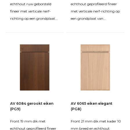
echthout ruw geborsteld
echthout geprofileerd fineer
fineer met verticale nerf-
met verticale nerf-richting op
richting op een grondplaat
een grondplaat van
van spaanplaat FPY.
spaanplaat FPY. Behandeld
Behandeld met beits en matte
met beits en matte tweec
twe
AV 6084 gerookt eiken
AV 6065 eiken elegant
(PG9)
(PG8)
Front 19 mm dik met
Front 21 mm dik met kader 10
echthout geprofileerd fineer
mm breed en echthout