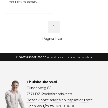
nerf-richting op een
grondplaat van MDF.
Behandeld met beits en een
1
Pagina 1 van 1
Groot assortiment
kies uit honderden keukenkasten
Thuiskeukens.nl
Cilinderweg 85
2371 DZ Roelofarendsveen
Bezoek onze advies en inspiratieruimte
Open wo t/m za: 10:00–16:00