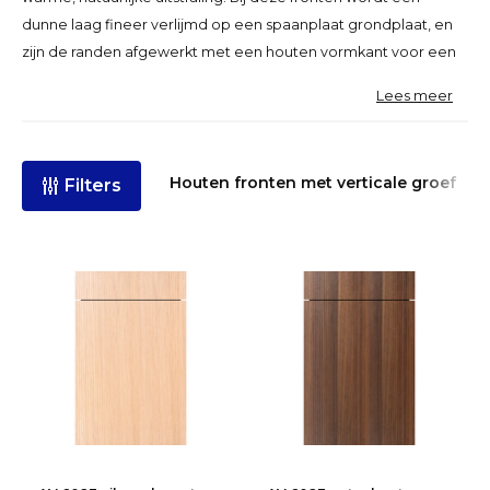
dunne laag fineer verlijmd op een spaanplaat grondplaat, en
zijn de randen afgewerkt met een houten vormkant voor een
authentieke look. Het front wordt vervolgens in kleur gebeitst
Lees meer
en afgewerkt met een transparante beschermlak. Omdat hout
een natuurproduct is, kan elk front variëren in kleur, structuur
en kenmerken zoals noesten of kleine scheuren, wat zorgt
Houten fronten met verticale groef
Filters
voor een unieke uitstraling.
Kleurechtheid van echthout fineer
fronten
Echthout fineer fronten kunnen na verloop van tijd verkleuren
door factoren zoals:
Reiniging en onderhoud
Blootstelling aan zon- en kunstlicht