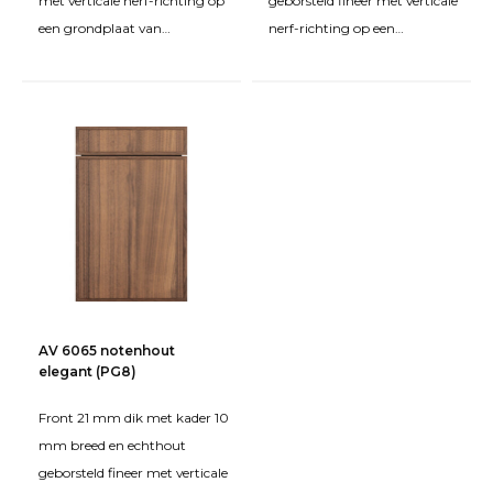
met verticale nerf-richting op
geborsteld fineer met verticale
een grondplaat van
nerf-richting op een
spaanplaat FPY. Behandeld
grondplaat van MDF.
met beits en matte tweec
Behandeld met beits en een
AV 6065 notenhout
elegant (PG8)
Front 21 mm dik met kader 10
mm breed en echthout
geborsteld fineer met verticale