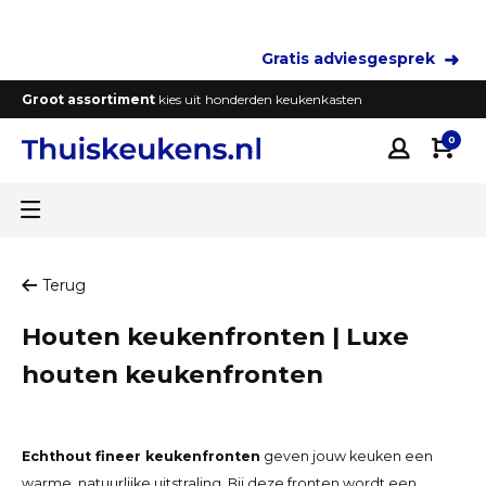
Gratis adviesgesprek
Groot assortiment
kies uit honderden keukenkasten
T
0
Terug
Houten keukenfronten | Luxe
houten keukenfronten
Echthout fineer keukenfronten
geven jouw keuken een
warme, natuurlijke uitstraling. Bij deze fronten wordt een