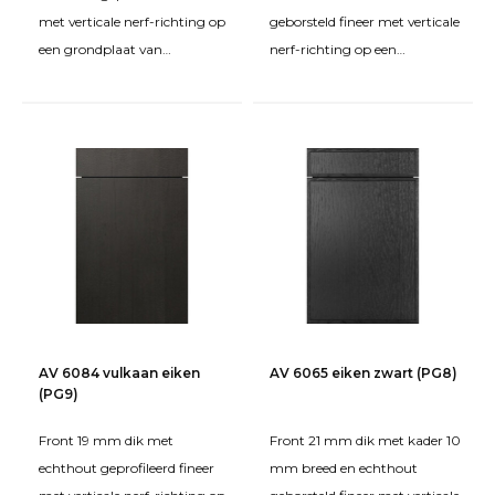
met verticale nerf-richting op
geborsteld fineer met verticale
een grondplaat van
nerf-richting op een
spaanplaat FPY. Behandeld
grondplaat van MDF.
met beits en matte tweec
Behandeld met beits en een
AV 6084 vulkaan eiken
AV 6065 eiken zwart (PG8)
(PG9)
Front 19 mm dik met
Front 21 mm dik met kader 10
echthout geprofileerd fineer
mm breed en echthout