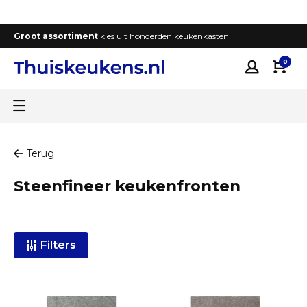
Groot assortiment
kies uit honderden keukenkasten
T
0
Terug
Steenfineer keukenfronten
Filters