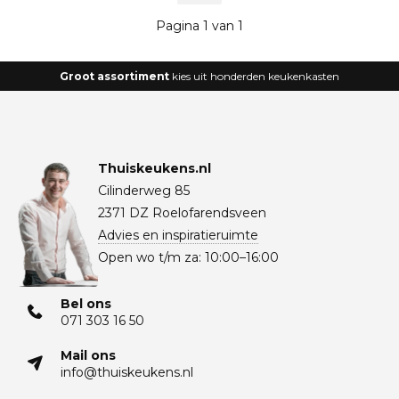
Pagina 1 van 1
Groot assortiment
kies uit honderden keukenkasten
Thuiskeukens.nl
Cilinderweg 85
2371 DZ Roelofarendsveen
Advies en inspiratieruimte
Open wo t/m za: 10:00–16:00
Bel ons
071 303 16 50
Mail ons
info@thuiskeukens.nl