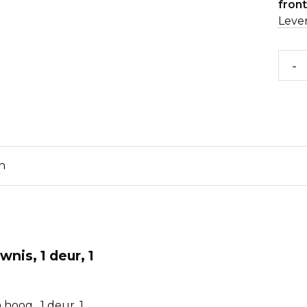
fron
Lever
-
n
nis, 1 deur, 1
hoog , 1 deur, 1