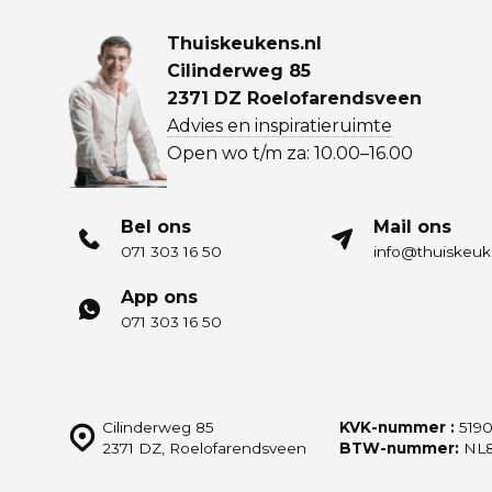
Thuiskeukens.nl
Cilinderweg 85
2371 DZ Roelofarendsveen
Advies en inspiratieruimte
Open wo t/m za: 10.00–16.00
Bel ons
Mail ons
071 303 16 50
info@thuiskeuk
App ons
071 303 16 50
Cilinderweg 85
KVK-nummer :
5190
2371 DZ, Roelofarendsveen
BTW-nummer:
NL8