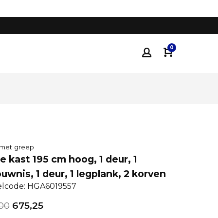
Tot 35% voordeliger
dan traditionele keukenza
0
 met greep
 kast 195 cm hoog, 1 deur, 1
uwnis, 1 deur, 1 legplank, 2 korven
elcode: HGA6019557
00
675,25