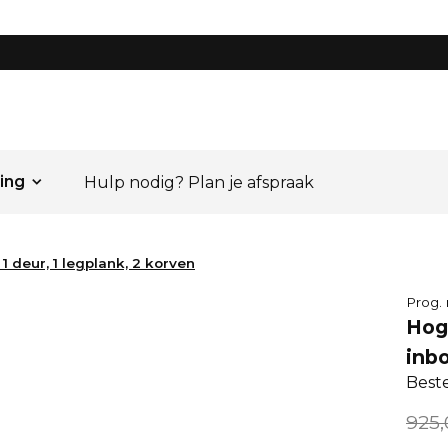
ing
Hulp nodig? Plan je afspraak
1 deur, 1 legplank, 2 korven
Prog.
Hoge
inbo
Best
925,