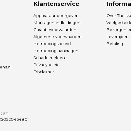
Klantenservice
Informa
Apparatuur doorgeven
Over Thuisk
Montagehandleidingen
Veelgesteld
Garantievoorwaarden
Bezorgen en
Algemene voorwaarden
Levertijden
Herroepingsbeleid
Betaling
Herroeping aanvragen
Schade melden
Privacybeleid
ens.nl
Disclaimer
2621
50220464B01