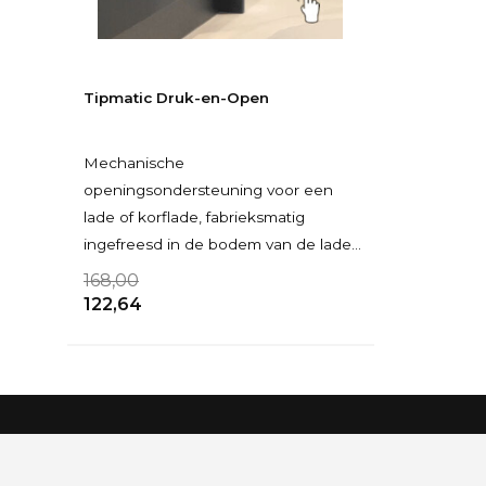
Tipmatic Druk-en-Open
Mechanische
openingsondersteuning voor een
lade of korflade, fabrieksmatig
ingefreesd in de bodem van de lade
of korflade. Niet geschikt voor
168,00
binnenla
122,64